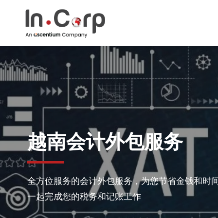
Skip
to
content
越南会计外包服务
全方位服务的会计外包服务，为您节省金钱和时间
一起完成您的税务和记账工作