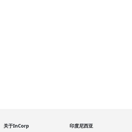
关于InCorp
印度尼西亚
InCorp是一家领先的市场进
InCorp印度尼西亚
入和服务咨询公司致力在，
昆宁干城安盛大楼36楼
印度尼西亚，越南，和东南
Jl. Prof. Dr. Satrio Kav. 路18
亚地区拓和运营的客户。
号，昆宁干
南雅加达12940
印度尼西亚
+6221 5010 1510
indonesia@incorp.asia
越南
加我们微信
InCorp 越南